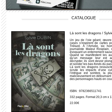
CATALOGUE
Là sont les dragons / Sylv
Un jeu de l’oie géant, œuvre
cases s’inspirent de cartes 
Trélazé. À l’Arrivée, six ho
journaliste Maïeul Rosplain,
évoquant un enterrement sau
Quand se manifestent les aut
qu’un message leur est ad
décrypter, ils vont devoir plo
et sonder les bas-fonds du pas
Là sont les dragons ressuscit
scrute les impacts d’une cul
l’intrigue est sombre, la pl
malicieusement en détournant 
des personnages hauts en coul
ISBN : 9782366511741
332 pages. Format 20,3 cm x 1
22.00€