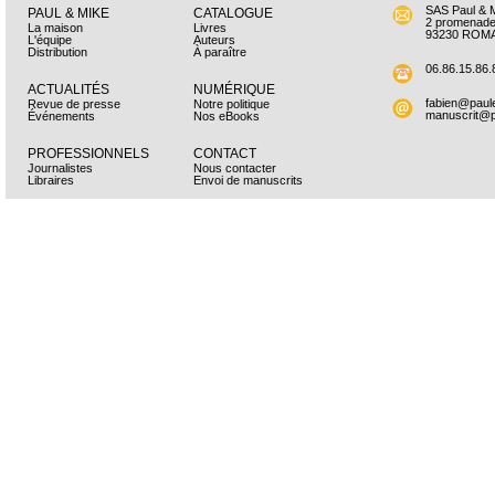
SAS Paul & 
PAUL & MIKE
CATALOGUE
2 promenade
La maison
Livres
93230 ROMA
L'équipe
Auteurs
Distribution
À paraître
06.86.15.86.
ACTUALITÉS
NUMÉRIQUE
fabien@paul
Revue de presse
Notre politique
manuscrit@
Événements
Nos eBooks
PROFESSIONNELS
CONTACT
Journalistes
Nous contacter
Libraires
Envoi de manuscrits